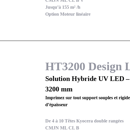
CMJN ML CL B V
Jusqu’à 155 m² /h
Option Moteur linéaire
HT3200 Design 
Solution Hybride UV LED –
3200 mm
Imprimez sur tout support souples et rigid
d’épaisseur
De 4 à 10 Têtes Kyocera double rangées
CMJN ML CL B