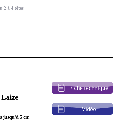
 2 à 4 têtes
Fiche technique
 Laize
Vidéo
es jusqu’à 5 cm