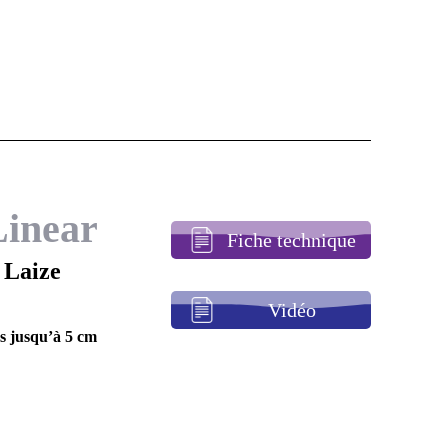
Linear
Fiche technique
 Laize
Vidéo
es jusqu’à 5 cm