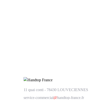
11 quai conti - 78430 LOUVECIENNES
service-commercial
@
handtop-france.fr
Tél. : 01 85 67 39 79