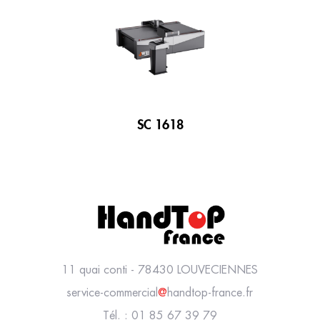
SC 1618
11 quai conti - 78430 LOUVECIENNES
service-commercial
@
handtop-france.fr
Tél. : 01 85 67 39 79